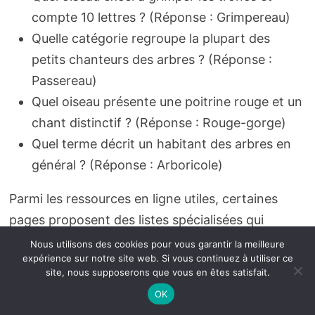
compte 10 lettres ? (Réponse : Grimpereau)
Quelle catégorie regroupe la plupart des
petits chanteurs des arbres ? (Réponse :
Passereau)
Quel oiseau présente une poitrine rouge et un
chant distinctif ? (Réponse : Rouge-gorge)
Quel terme décrit un habitant des arbres en
général ? (Réponse : Arboricole)
Parmi les ressources en ligne utiles, certaines
pages proposent des listes spécialisées qui
peuvent éclairer une grille selon le contexte : pour
Nous utilisons des cookies pour vous garantir la meilleure
expérience sur notre site web. Si vous continuez à utiliser ce
des oiseaux marins, pour des expressions
site, nous supposerons que vous en êtes satisfait.
verbales liées aux ailes, ou pour des termes à
OK
double sens. Ces ressources complètent votre