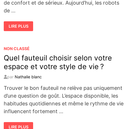
de confort et de sérieux. Aujourd’hui, les robots
de …
8
LIRE PLUS
AVANTAGES
DES
ROBOTS
DE
NETTOYAGE
EN
NON CLASSÉ
ENTREPRISE
Quel fauteuil choisir selon votre
espace et votre style de vie ?
par
Nathalie blanc
Trouver le bon fauteuil ne relève pas uniquement
d’une question de goût. L’espace disponible, les
habitudes quotidiennes et même le rythme de vie
influencent fortement …
QUEL
LIRE PLUS
FAUTEUIL