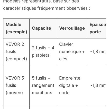
modèles représentatifs, basé sur des
caractéristiques fréquemment observées :
Modèle
Épaisseu
Capacité
Verrouillage
(exemple)
porte
VEVOR 2
Clavier
2 fusils + 4
fusils
numérique +
~1,8 mm
pistolets
(compact)
clés
VEVOR 5
5 fusils +
Empreinte
fusils
rangement
digitale +
~1,8 mm
(moyen)
munitions
code