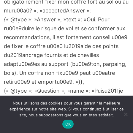
obligatoirement fixer mon coffre fort au sol ou au
muru00a0? », »acceptedAnswer »:
{« @type »: »Answer », »text »: »Oui. Pour
ru00e9duire le risque de vol et se conformer aux
recommandations, il est fortement conseillu00e9
de fixer le coffre u00e0 lu2019aide des points
du2019ancrage fournis et de chevilles
adaptu00e9es au support (bu00e9ton, parpaing,
bois). Un coffre non fixu00e9 peut u00eatre
retiru00e9 et emportu00e9. »}},
{« @type »: »Question », »name »: »Puisu2011je
stocker munitions et armes dans le mu00eame
Nous utilisons des cookies pour vous garantir la meilleure
compartimentu00a0? », »acceptedAnswer »:
expérience sur notre site web. Si vous continuez à utiliser ce
site, nous supposerons que vous en êtes satisfait.
{« @type »: »Answer », »text »: »Il est
OK
recommandu00e9 de su00e9parer munitions et