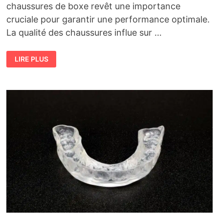
chaussures de boxe revêt une importance
cruciale pour garantir une performance optimale.
La qualité des chaussures influe sur …
COMMENT
LIRE PLUS
CHOISIR
SES
CHAUSSURES
DE
BOXE
POUR
UNE
PERFORMANCE
OPTIMALE
EN
2024