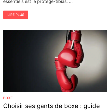
essentiels est le protège-tibias. …
COMMENT
LIRE PLUS
CHOISIR
SES
PROTÈGE-
TIBIAS
POUR
LA
BOXE
FRANÇAISE
FACILEMENT
ET
EFFICACEMENT
BOXE
Choisir ses gants de boxe : guide