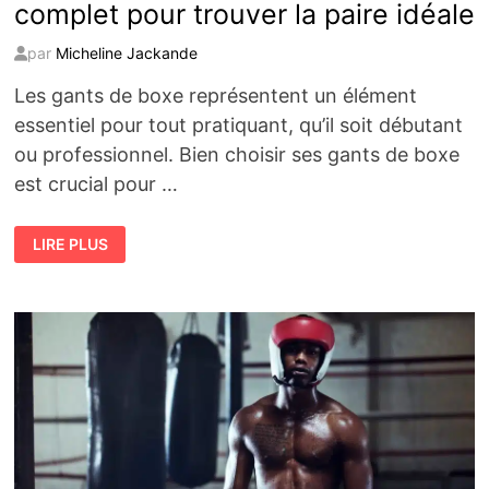
complet pour trouver la paire idéale
par
Micheline Jackande
Les gants de boxe représentent un élément
essentiel pour tout pratiquant, qu’il soit débutant
ou professionnel. Bien choisir ses gants de boxe
est crucial pour …
CHOISIR
LIRE PLUS
SES
GANTS
DE
BOXE
:
GUIDE
COMPLET
POUR
TROUVER
LA
PAIRE
IDÉALE