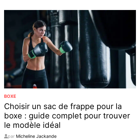
UN
CASQUE
POUR
LA
BOXE
:
GUIDE
PRATIQUE
POUR
TOUS
LES
NIVEAUX
BOXE
Choisir un sac de frappe pour la
boxe : guide complet pour trouver
le modèle idéal
par
Micheline Jackande