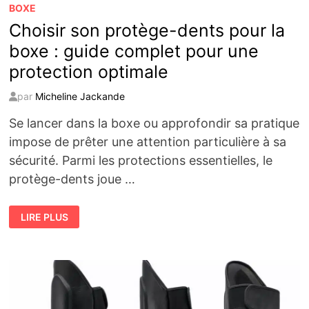
BOXE
Choisir son protège-dents pour la
boxe : guide complet pour une
protection optimale
par
Micheline Jackande
Se lancer dans la boxe ou approfondir sa pratique
impose de prêter une attention particulière à sa
sécurité. Parmi les protections essentielles, le
protège-dents joue …
CHOISIR
LIRE PLUS
SON
PROTÈGE-
DENTS
POUR
LA
BOXE
:
GUIDE
COMPLET
POUR