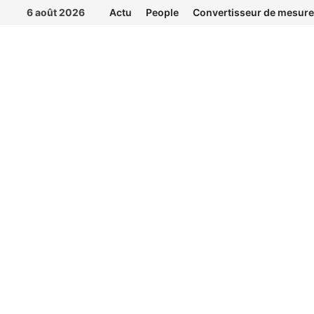
Passer
6 août 2026
Actu
People
Convertisseur de mesure
au
contenu