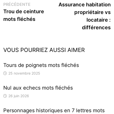
Publication
s
Assurance habitation
PRÉCÉDENTE
de
précédente :
Trou de ceinture
propriétaire vs
l’article
mots fléchés
locataire :
différences
VOUS POURRIEZ AUSSI AIMER
Tours de poignets mots fléchés
25 novembre 2025
Nul aux echecs mots fléchés
26 juin 2026
Personnages historiques en 7 lettres mots