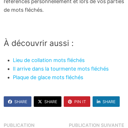
références personnellement et lors de vos parties
de mots fléchés.
À découvrir aussi :
Lieu de collation mots fléchés
Il arrive dans la tourmente mots fléchés
Plaque de glace mots fléchés
SHARE
SHARE
PIN IT
SHARE
Navigation
P
PUBLICATION
PUBLICATION SUIVANTE