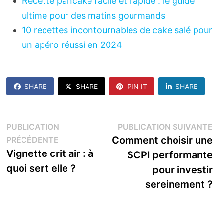
Recette pancake facile et rapide : le guide
ultime pour des matins gourmands
10 recettes incontournables de cake salé pour
un apéro réussi en 2024
SHARE
SHARE
PIN IT
SHARE
Navigation
P
PUBLICATION
PUBLICATION SUIVANTE
Publication
s
Comment choisir une
PRÉCÉDENTE
de
précédente :
Vignette crit air : à
SCPI performante
l’article
quoi sert elle ?
pour investir
sereinement ?