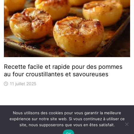
Recette facile et rapide pour des pommes
au four croustillantes et savoureuses
11 juillet 2025
Nous utilisons des cookies pour vous garantir la meilleure
expérience sur notre site web. Si vous continuez à utiliser ce
Copyright © 2026
Gospi
.
site, nous supposerons que vous en êtes satisfait.
Plan du site
Mentions légales
OK